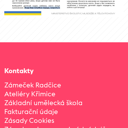
Kontakty
Zámeček Radčice
Ateliéry Křimice
Základní umělecká škola
Fakturační údaje
Zásady Cookies