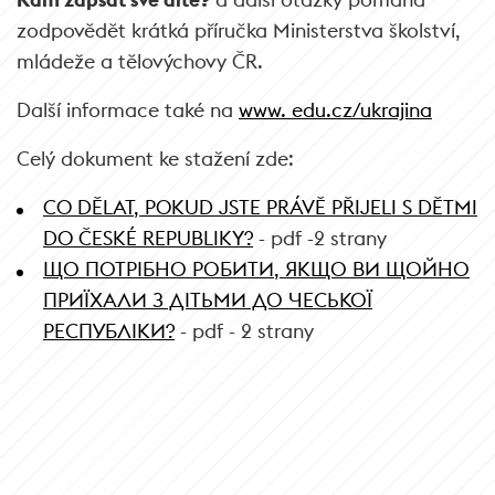
zodpovědět krátká příručka Ministerstva školství,
mládeže a tělovýchovy ČR.
Další informace také na
www. edu.cz/ukrajina
Celý dokument ke stažení zde:
CO DĚLAT, POKUD JSTE PRÁVĚ PŘIJELI S DĚTMI
DO ČESKÉ REPUBLIKY?
- pdf -2 strany
ЩО ПОТРІБНО РОБИТИ, ЯКЩО ВИ ЩОЙНО
ПРИЇХАЛИ З ДІТЬМИ ДО ЧЕСЬКОЇ
РЕСПУБЛІКИ?
- pdf - 2 strany