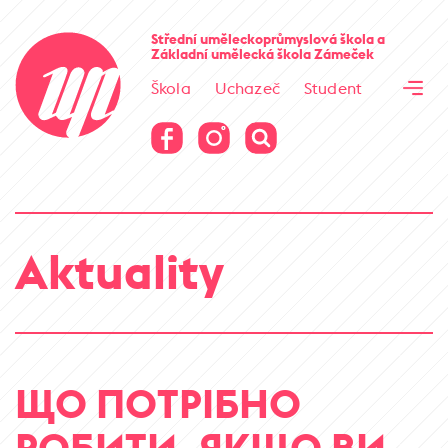
Cesta kamene
Střední uměleckoprůmyslová škola
a
Základní umělecká škola
Zámeček
Virtuální prohlídka
Škola
Uchazeč
Student
Cesta kamene
Virtuální prohlídka
Aktuality
ЩО ПОТРІБНО
РОБИТИ, ЯКЩО ВИ