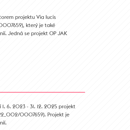
torem projektu Via lucis
07659), který je také
nií. Jedná se projekt OP JAK
 1. 6. 2023 - 31. 12. 2025 projekt
2_002/0007659). Projekt je
ií.