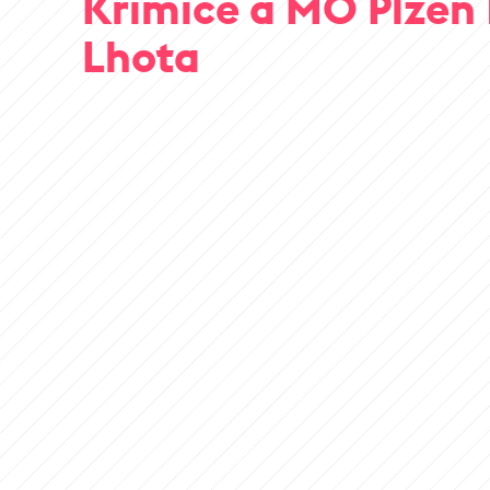
Křimice a MO Plzeň 
Lhota