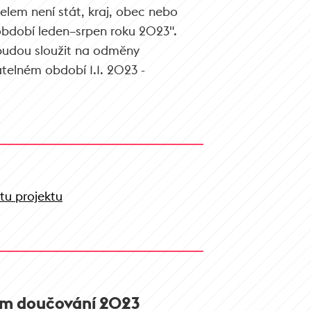
telem není stát, kraj, obec nebo
období leden–srpen roku 2023".
budou sloužit na odměny
telném období 1.1. 2023 -
itu projektu
em doučování 2023