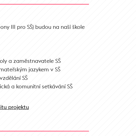
ny III pro SŠ) budou na naší škole
koly a zaměstnavatele SŠ
 mateřským jazykem v SŠ
vzdělání SŠ
ká a komunitní setkávání SŠ
itu projektu