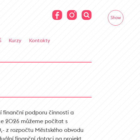
Show
Š
Kurzy
Kontakty
 finanční podporu činnosti a
ce 2026 můžeme počítat s
,- z rozpočtu Městského obvodu
duální finanční dotaci na projekt