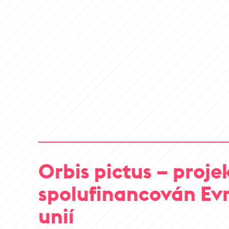
Orbis pictus – projek
spolufinancován Ev
unií