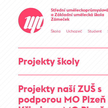
Střední uměleckoprůmyslová
a Základní umělecká škola
Zámeček
Škola
Uchazeč
Student
Projekty školy
Projekty naší ZUŠ s
podporou MO Plzeň 