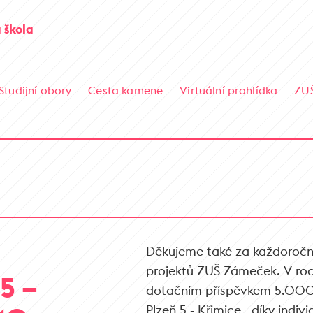
 škola
Studijní obory
Cesta kamene
Virtuální prohlídka
ZU
Děkujeme také za každoroční
projektů ZUŠ Zámeček. V ro
5 –
dotačním příspěvkem 5.000
Plzeň 5 - Křimice díky indivi