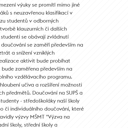
mezení výuky se promítl mimo jiné
áků s neuzavřenou klasifikací v
luzu studentů v odborných
vorbě klauzurních či dalších
 studenti se obávají zvládnutí
ty doučování se zaměří především na
rát a snížení vzniklých
ealizace aktivit bude probíhat
a bude zaměřena především na
kolního vzdělávacího programu.
hloubení učiva a rozšíření možnosti
ých předmětů. Doučování na SUPŠ a
udenty - středoškoláky naší školy
 či individuálního doučování, které
ravidly výzvy MŠMT "Výzva na
ní školy, střední školy a