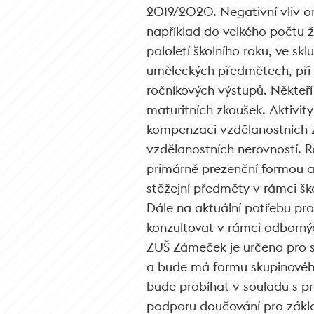
2019/2020. Negativní vliv o
například do velkého počtu ž
pololetí školního roku, ve sk
uměleckých předmětech, při t
ročníkových výstupů. Někteří
maturitních zkoušek. Aktivi
kompenzaci vzdělanostních zt
vzdělanostních nerovností. R
primárně prezenční formou 
stěžejní předměty v rámci š
Dále na aktuální potřebu pro
konzultovat v rámci odborn
ZUŠ Zámeček je určeno pro st
a bude má formu skupinového
bude probíhat v souladu s p
podporu doučování pro základ