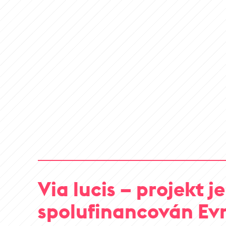
Via lucis – projekt je
spolufinancován Ev