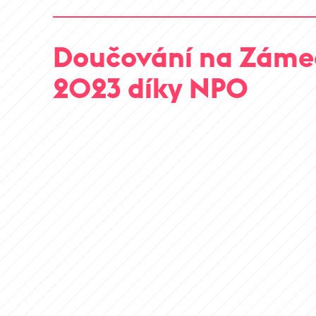
Doučování na Záme
2023 díky NPO