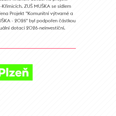
i-Křimicích. ZUŠ MUŠKA se sídlem
řena Projekt "Komunitní výtvarné a
UŠKA - 2026" byl podpořen částkou
ální dotaci 2026-neinvestiční.