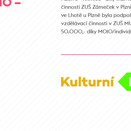
10 –
činnosti ZUŠ Zámeček v Plzn
ve Lhotě u Plzně byla podpo
vzdělávací činnosti v ZUŠ M
50.000,- díky MO10/individu