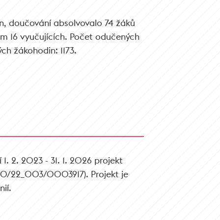
án, doučování absolvovalo 74 žáků
něm 16 vyučujících. Počet odučených
ch žákohodin: 1173.
 1. 2. 2023 - 31. 1. 2026 projekt
/22_003/0003917). Projekt je
ií.