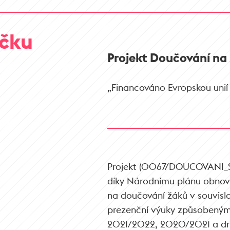
čku
Projekt Doučování n
„Financováno Evropskou unií
Projekt (0067/DOUCOVANI_SK
díky Národnímu plánu obnovy
na doučování žáků v souvislo
prezenční výuky způsobenými
2021/2022, 2020/2021 a dru