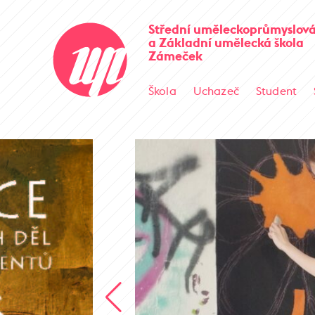
Střední uměleckoprůmyslová
a Základní umělecká škola
Zámeček
Škola
Uchazeč
Student