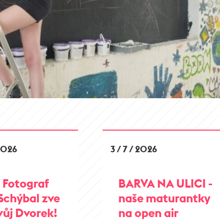
 2026
3 / 7 / 2026
 Fotograf
BARVA NA ULICI -
Schýbal zve
naše maturantky
vůj Dvorek!
na open air