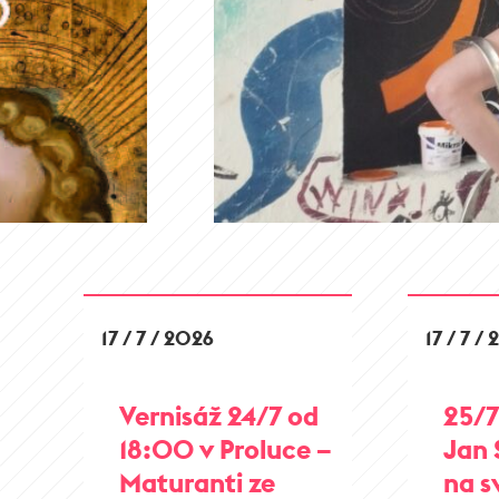
17 / 7 / 2026
17 / 7 /
Vernisáž 24/7 od
25/7
18:00 v Proluce –
Jan 
Maturanti ze
na s