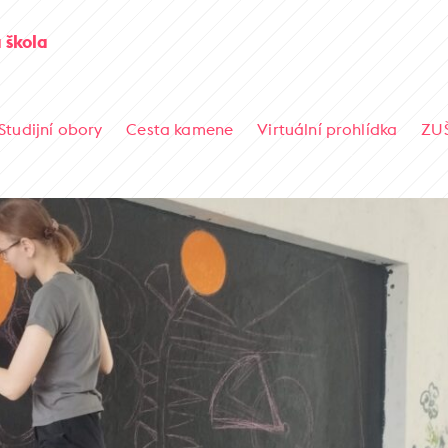
 škola
Studijní obory
Cesta kamene
Virtuální prohlídka
ZU