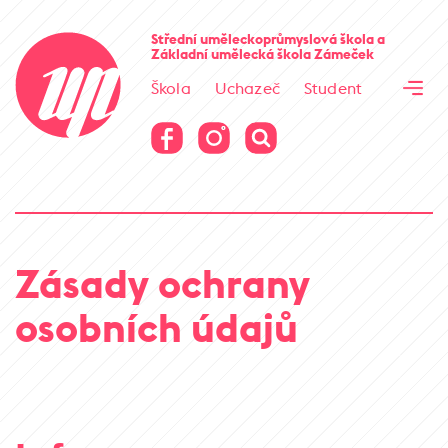
Cesta kamene
Střední uměleckoprůmyslová škola
a
Základní umělecká škola
Zámeček
Virtuální prohlídka
Škola
Uchazeč
Student
Cesta kamene
Virtuální prohlídka
Zásady ochrany
osobních údajů