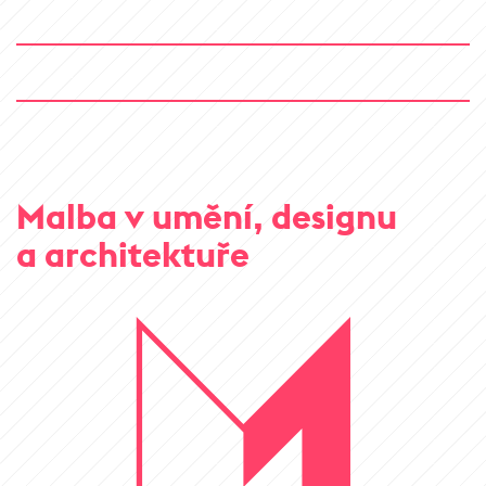
Malba v umění, designu
a architektuře