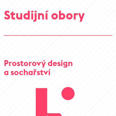
Studijní obory
Prostorový design
a sochařství