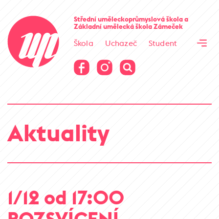
Cesta kamene
Střední uměleckoprůmyslová škola
a
Základní umělecká škola
Zámeček
Virtuální prohlídka
Škola
Uchazeč
Student
Cesta kamene
Virtuální prohlídka
Aktuality
1/12 od 17:00
ROZSVÍCENÍ