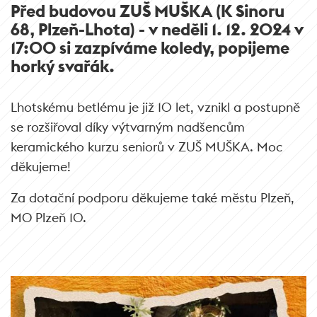
Před budovou ZUŠ MUŠKA (K Sinoru
68, Plzeň-Lhota) - v neděli 1. 12. 2024 v
17:00 si zazpíváme koledy, popijeme
horký svařák.
Lhotskému betlému je již 10 let, vznikl a postupně
se rozšiřoval díky výtvarným nadšencům
keramického kurzu seniorů v ZUŠ MUŠKA. Moc
děkujeme!
Za dotační podporu děkujeme také městu Plzeň,
MO Plzeň 10.