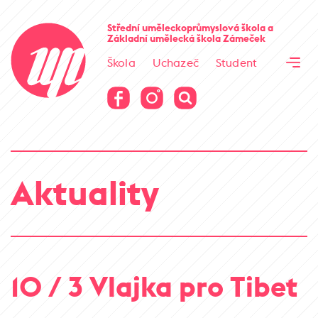
Cesta kamene
Střední uměleckoprůmyslová škola
a
Základní umělecká škola
Zámeček
Virtuální prohlídka
Škola
Uchazeč
Student
Cesta kamene
Virtuální prohlídka
Aktuality
10 / 3 Vlajka pro Tibet