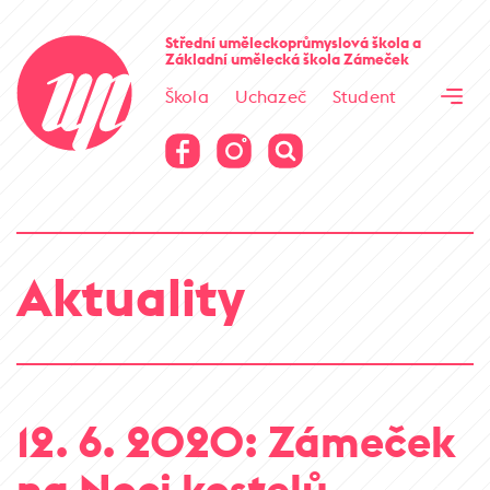
Cesta kamene
Střední uměleckoprůmyslová škola
a
Základní umělecká škola
Zámeček
Virtuální prohlídka
Škola
Uchazeč
Student
Cesta kamene
Virtuální prohlídka
Aktuality
12. 6. 2020: Zámeček
na Noci kostelů