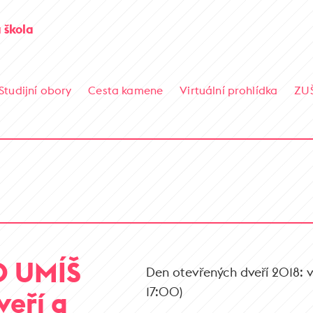
 škola
Studijní obory
Cesta kamene
Virtuální prohlídka
ZU
O UMÍŠ
Den otevřených dveří 2018: ve
17:00)
veří a