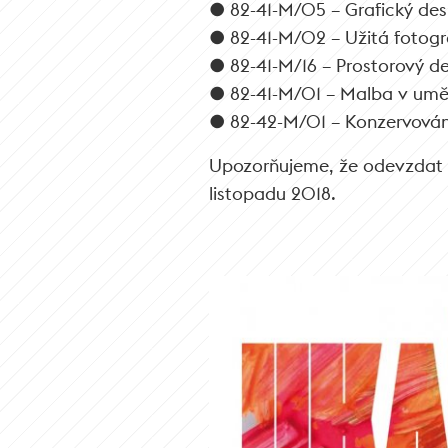
● 82-41-M/05 – Grafický des
● 82-41-M/02 – Užitá fotogra
● 82-41-M/16 – Prostorový de
● 82-41-M/01 – Malba v uměn
● 82-42-M/01 – Konzervován
Upozorňujeme, že odevzdat p
listopadu 2018.