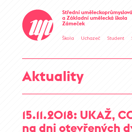
Střední uměleckoprůmyslová
a Základní umělecká škola
Zámeček
Škola
Uchazeč
Student
Aktuality
15.11.2018: UKAŽ, C
na dni otevřených d