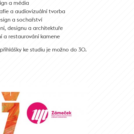
ign a média
fie a audiovizuální tvorba
sign a sochařství
í, designu a architektuře
í a restaurování kamene
řihlášky ke studiu je možno do 30.