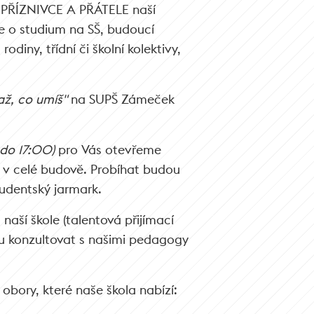
ŘÍZNIVCE A PŘÁTELE naší
e o studium na SŠ, budoucí
rodiny, třídní či školní kolektivy,
až, co umíš"
na SUPŠ Zámeček
 do 17:00)
pro Vás otevřeme
ny v celé budově. Probíhat budou
udentský jarmark.
naší škole (talentová přijímací
u konzultovat s našimi pedagogy
obory, které naše škola nabízí: