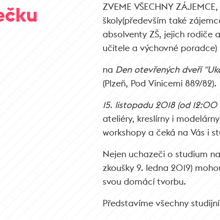
ZVEME VŠECHNY ZÁJEMCE, P
ečku
školy(především také zájemc
absolventy ZŠ, jejich rodiče a 
učitele a výchovné poradce)
na
Den otevřených dveří "Uk
(Plzeň, Pod Vinicemi 889/82).
15. listopadu 2018 (od 12:00
ateliéry, kreslírny i modelár
workshopy a čeká na Vás i st
Nejen uchazeči o studium na 
zkoušky 9. ledna 2019) moho
svou domácí tvorbu.
Představíme všechny studijní 