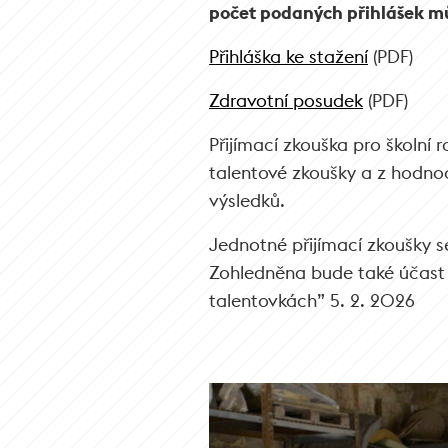
počet podaných přihlášek mů
Přihláška ke stažení
(PDF)
Zdravotní posudek
(PDF)
Přijímací zkouška pro školní
talentové zkoušky a z hodnoc
výsledků.
Jednotné přijímací zkoušky s
Zohledněna bude také účas
talentovkách” 5. 2. 2026