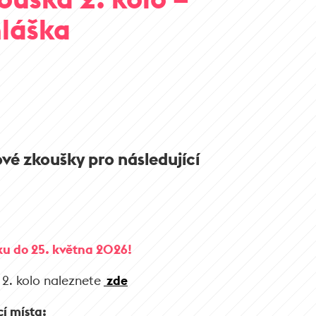
hláška
ové zkoušky pro následující
ku do 25. května 2026!
o 2. kolo naleznete
zde
cí místa: