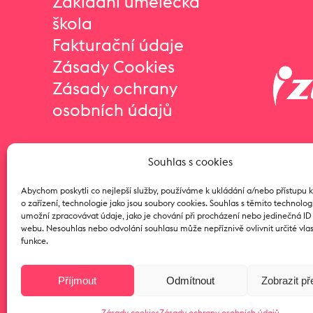
Základní umělecká
škola
Fakturační údaje
Zásady Cookies
Zásady ochrany
osobních údajů
Souhlas s cookies
Abychom poskytli co nejlepší služby, používáme k ukládání a/nebo přístupu 
o zařízení, technologie jako jsou soubory cookies. Souhlas s těmito technol
umožní zpracovávat údaje, jako je chování při procházení nebo jedinečná I
webu. Nesouhlas nebo odvolání souhlasu může nepříznivě ovlivnit určité vlas
funkce.
Příjmout
Odmítnout
Zobrazit p
Zásady cookies
Zásady ochrany osobních údajů