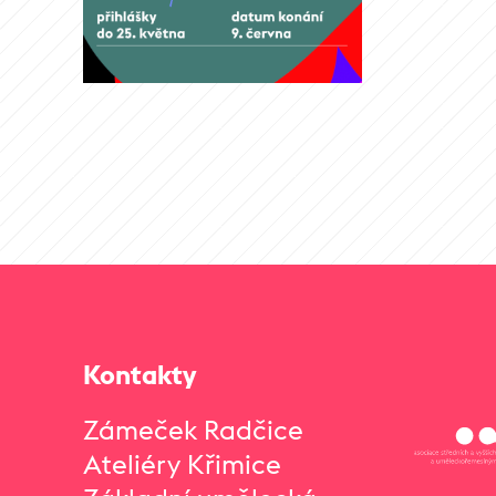
Kontakty
Zámeček Radčice
Ateliéry Křimice