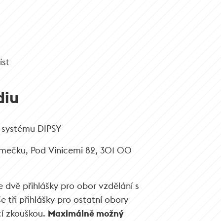
íst
diu
m systému DIPSY
Zámečku, Pod Vinicemi 82, 301 00
dvě přihlášky pro obor vzdělání s
 tři přihlášky pro ostatní obory
cí zkouškou.
Maximálně možný