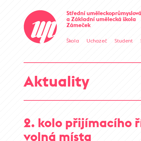
Střední uměleckoprůmyslová
a Základní umělecká škola
Zámeček
Škola
Uchazeč
Student
Aktuality
2. kolo přijímacího ř
volná místa