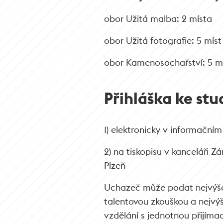
obor Užitá malba: 2 místa
obor Užitá fotografie: 5 míst
obor Kamenosochařství: 5 m
Přihláška ke stu
1) elektronicky v informační
2) na tiskopisu v kanceláři 
Plzeň
Uchazeč může podat nejvýše 
talentovou zkouškou a nejvýše
vzdělání s jednotnou přijíma