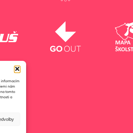
k informacím
ogiemi nám
D na tomto
tnosti a
ředvolby