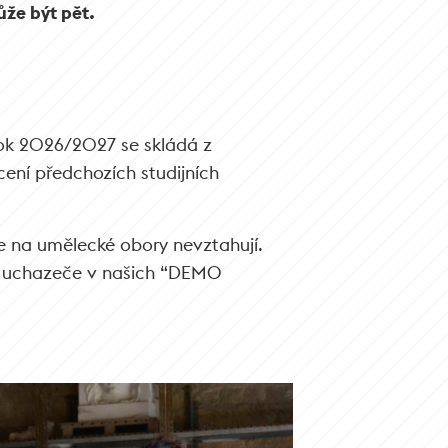
že být pět.
 rok 2026/2027 se skládá z
ení předchozích studijních
e na umělecké obory nevztahují.
t uchazeče v našich “DEMO