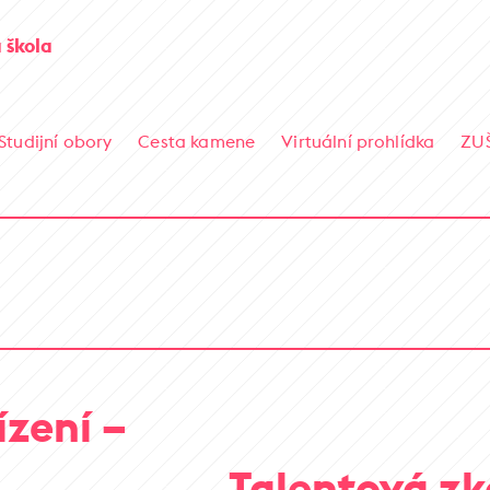
 škola
Studijní obory
Cesta kamene
Virtuální prohlídka
ZU
ízení –
Talentová zk