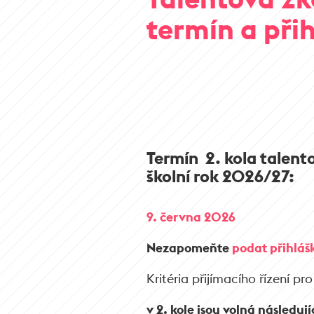
termín a při
Termín 2. kola talent
školní rok 2026/27:
9. června 2026
Nezapomeňte
podat přihláš
Kritéria přijímacího řízení pr
v 2. kole jsou volná následují