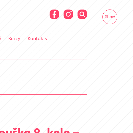
Show
Š
Kurzy
Kontakty
ouška 2. kolo –