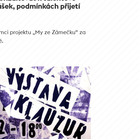
ášek, podmínkách přijetí
ámci projektu „My ze Zámečku“ za
ě.