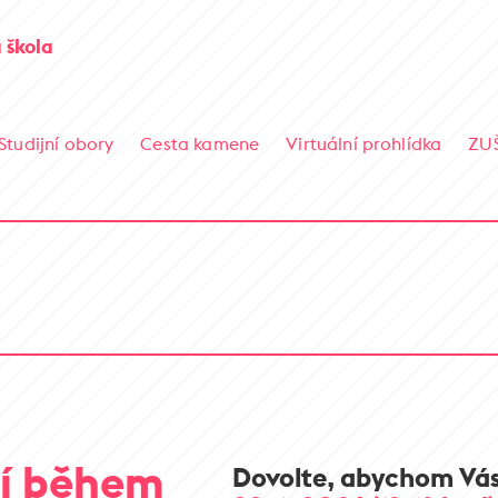
 škola
Studijní obory
Cesta kamene
Virtuální prohlídka
ZU
í během
Dovolte, abychom Vás