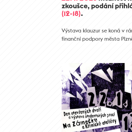
zkoušce, podání přihl
(12-18)
.
Výstava klauzur se koná v r
finanční podpory města Plzn