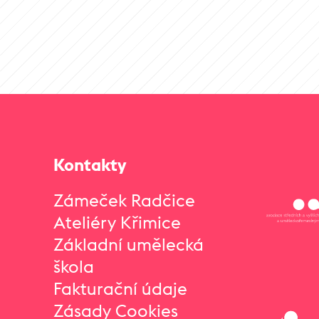
Kontakty
Zámeček Radčice
Ateliéry Křimice
Základní umělecká
škola
Fakturační údaje
Zásady Cookies