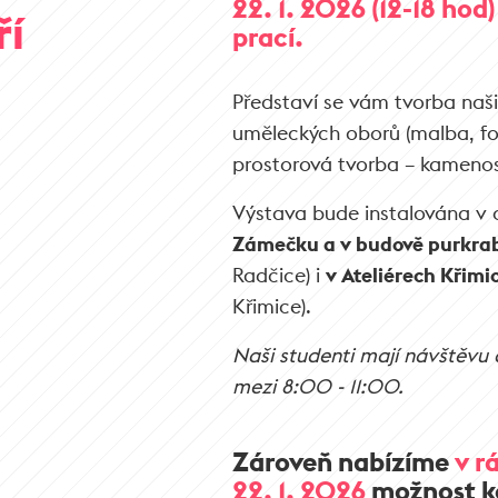
22. 1. 2026 (12-18 hod)
ří
prací.
Představí se vám tvorba našic
uměleckých oborů (malba, fot
prostorová tvorba – kamenos
Výstava bude instalována v 
Zámečku a v budově purkrab
Radčice) i
v Ateliérech Křimi
Křimice).
Naši studenti mají návštěvu
mezi 8:00 - 11:00.
Zároveň nabízíme
v r
22. 1. 2026
možnost k