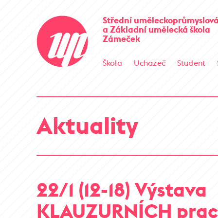
Střední uměleckoprůmyslová
a Základní umělecká škola
Zámeček
Škola
Uchazeč
Student
Aktuality
22/1 (12-18) Výstava
KLAUZURNÍCH prac