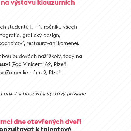
na výstavu klauzurních
h studentů 1. - 4. ročníku všech
ografie, grafický design,
ochařství, restaurování kamene).
obou budovách naší školy, tedy
na
ství
(Pod Vinicemi 82, Plzeň -
ce
(Zámecké nám. 9, Plzeň –
 a anketní bodování výstavy povinně
ámci dne otevřených dveří
onzultovat k talentové