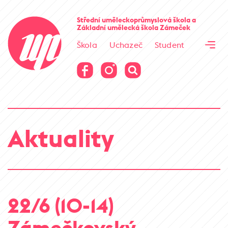
Cesta kamene
Střední uměleckoprůmyslová škola
a
Základní umělecká škola
Zámeček
Virtuální prohlídka
Škola
Uchazeč
Student
Cesta kamene
Virtuální prohlídka
Aktuality
22/6 (10-14)
Zámečkovský