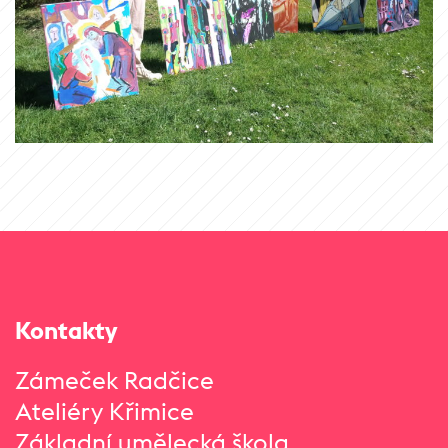
Kontakty
Zámeček Radčice
Ateliéry Křimice
Základní umělecká škola