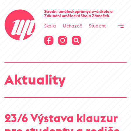
Cesta kamene
Střední uměleckoprůmyslová škola
a
Základní umělecká škola
Zámeček
Virtuální prohlídka
Škola
Uchazeč
Student
Cesta kamene
Virtuální prohlídka
Aktuality
23/6 Výstava klauzur
pro studenty a rodiče,