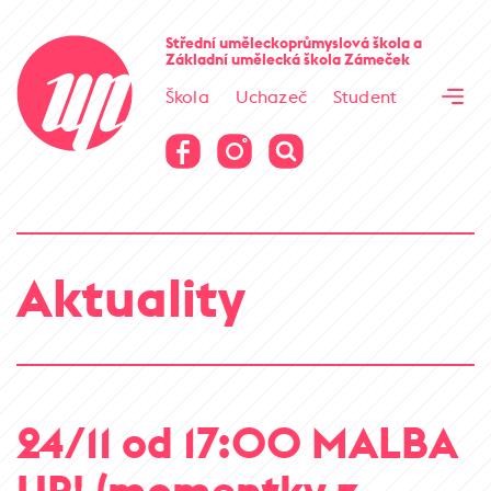
Cesta kamene
Střední uměleckoprůmyslová škola
a
Základní umělecká škola
Zámeček
Virtuální prohlídka
Škola
Uchazeč
Student
Cesta kamene
Virtuální prohlídka
Aktuality
24/11 od 17:00 MALBA
UP! (momentky z