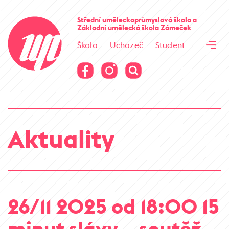
Cesta kamene
Střední uměleckoprůmyslová škola
a
Základní umělecká škola
Zámeček
Virtuální prohlídka
Škola
Uchazeč
Student
Cesta kamene
Virtuální prohlídka
Aktuality
26/11 2025 od 18:00 15
minut slávy – soutěž