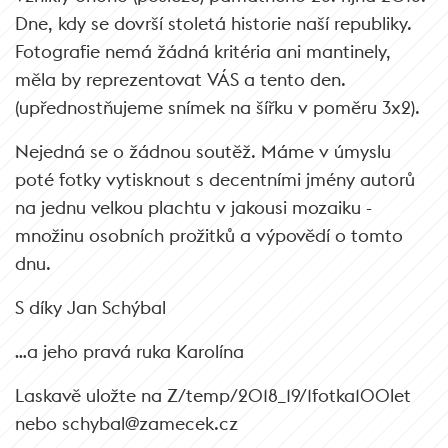
Dne, kdy se dovrší stoletá historie naší republiky.
Fotografie nemá žádná kritéria ani mantinely,
měla by reprezentovat VÁS a tento den.
(upřednostňujeme snímek na šířku v poměru 3x2).
Nejedná se o žádnou soutěž. Máme v úmyslu
poté fotky vytisknout s decentními jmény autorů
na jednu velkou plachtu v jakousi mozaiku -
množinu osobních prožitků a výpovědí o tomto
dnu.
S díky Jan Schýbal
…a jeho pravá ruka Karolína
Laskavě uložte na Z/temp/2018_19/1fotka100let
nebo schybal@zamecek.cz