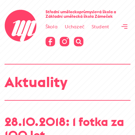
Cesta kamene
Střední uměleckoprůmyslová škola
a
Základní umělecká škola
Zámeček
Virtuální prohlídka
Škola
Uchazeč
Student
Cesta kamene
Virtuální prohlídka
Aktuality
28.10.2018: 1 fotka za
100 let