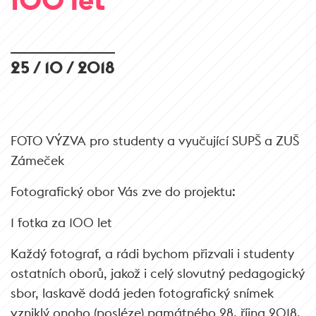
25 / 10 / 2018
FOTO VÝZVA pro studenty a vyučující SUPŠ a ZUŠ
Zámeček
Fotografický obor Vás zve do projektu:
1 fotka za 100 let
Každý fotograf, a rádi bychom přizvali i studenty
ostatních oborů, jakož i celý slovutný pedagogický
sbor, laskavě dodá jeden fotografický snímek
vzniklý onoho (posléze) památného 28. října 2018.