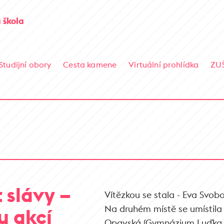
 škola
Studijní obory
Cesta kamene
Virtuální prohlídka
ZU
t slávy –
Vítězkou se stala - Eva Svob
Na druhém místě se umístila
u akcí
Opavská (Gymnázium Luďka Pi