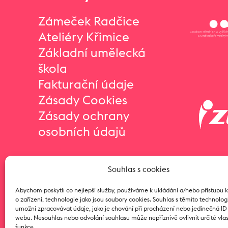
Zámeček Radčice
Ateliéry Křimice
Základní umělecká
škola
Fakturační údaje
Zásady Cookies
Zásady ochrany
osobních údajů
Souhlas s cookies
Abychom poskytli co nejlepší služby, používáme k ukládání a/nebo přístupu 
o zařízení, technologie jako jsou soubory cookies. Souhlas s těmito technol
umožní zpracovávat údaje, jako je chování při procházení nebo jedinečná I
webu. Nesouhlas nebo odvolání souhlasu může nepříznivě ovlivnit určité vlas
funkce.