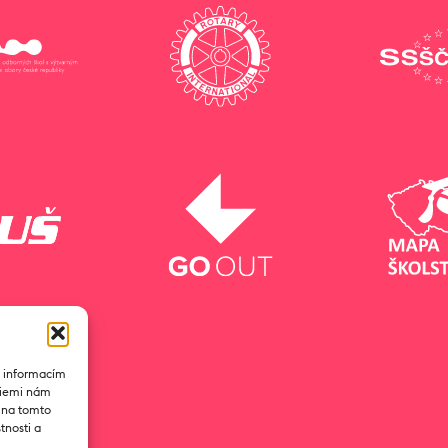
k informacím
ogiemi nám
D na tomto
tnosti a