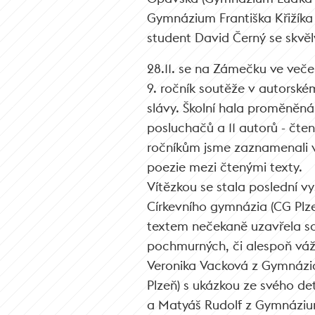
Gymnázium Františka Křižíka s
student David Černý se skvě
28.11. se na Zámečku ve več
9. ročník soutěže v autorském
slávy. Školní hala proměněná
posluchačů a 11 autorů - čten
ročníkům jsme zaznamenali 
poezie mezi čtenými texty.
Vítězkou se stala poslední v
Církevního gymnázia (CG Plz
textem nečekaně uzavřela so
pochmurných, či alespoň váž
Veronika Vacková z Gymnázi
Plzeň) s ukázkou ze svého de
a Matyáš Rudolf z Gymnázium 