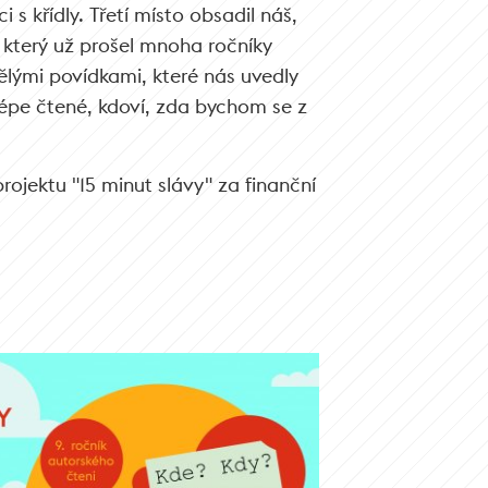
s křídly. Třetí místo obsadil náš,
, který už prošel mnoha ročníky
ělými povídkami, které nás uvedly
 lépe čtené, kdoví, zda bychom se z
rojektu "15 minut slávy" za finanční