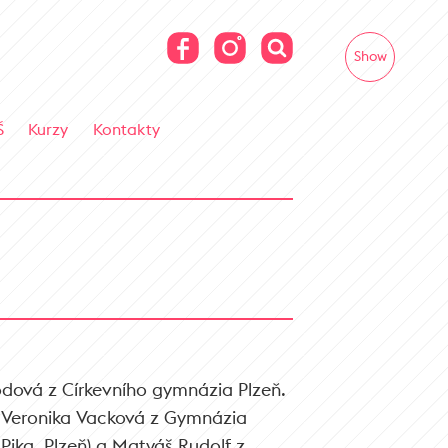
Show
Š
Kurzy
Kontakty
odová z Církevního gymnázia Plzeň.
 Veronika Vacková z Gymnázia
ka, Plzeň) a Matyáš Rudolf z