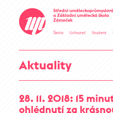
Střední uměleckoprůmyslová
a Základní umělecká škola
Zámeček
Škola
Uchazeč
Student
Aktuality
28. 11. 2018: 15 minu
ohlédnutí za krásno