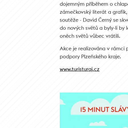
dojemným příběhem o chlapci 
zámečkovský literát a grafik
soutěže - David Černý se skv
do nových světů a byly-li by
oněch světů vůbec vrátili.
Akce je realizována v rámci p
podpory Plzeňského kraje.
www.turisturaj.cz