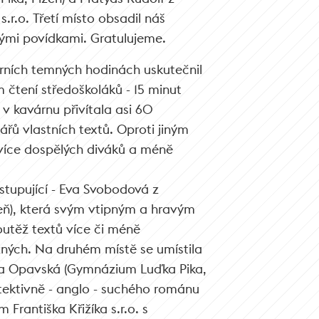
.r.o. Třetí místo obsadil náš
lými povídkami. Gratulujeme.
erních temných hodinách uskutečnil
 čtení středoškoláků - 15 minut
 v kavárnu přivítala asi 60
ářů vlastních textů. Oproti jiným
více dospělých diváků a méně
ystupující - Eva Svobodová z
eň), která svým vtipným a hravým
utěž textů více či méně
ných. Na druhém místě se umístila
a Opavská (Gymnázium Luďka Pika,
tektivně - anglo - suchého románu
Františka Křižíka s.r.o. s