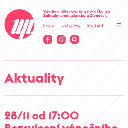
Cesta kamene
Střední uměleckoprůmyslová škola
a
Základní umělecká škola
Zámeček
Virtuální prohlídka
Škola
Uchazeč
Student
Cesta kamene
Virtuální prohlídka
Aktuality
28/11 od 17:00
Rozsvícení vánočního