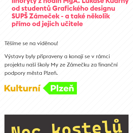
linoryty z hodin MgA. Lukáše Kudrny
od studentů Grafického designu
SUPŠ Zámeček - a také několik
přímo od jejich učitele
Těšíme se na viděnou!
Výstavy byly připraveny a konají se v rámci
projektu naší školy My ze Zámečku za finanční
podpory města Plzeň.