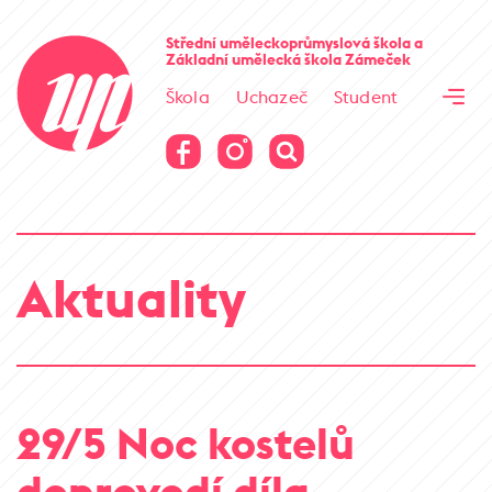
Cesta kamene
Střední uměleckoprůmyslová škola
a
Základní umělecká škola
Zámeček
Virtuální prohlídka
Škola
Uchazeč
Student
Cesta kamene
Virtuální prohlídka
Aktuality
29/5 Noc kostelů
doprovodí díla