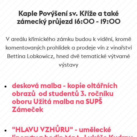
Kaple Povýšení sv. Kříže a také
zámecký průjezd 16:00 - 19:00
V areálu křimického zámku budou k vidění, kromě
komentovaných prohlídek a prodeje vín z vinařství
Bettina Lobkowicz, hned dvě tematické výtvarné
výstavy
desková malba - kopie oltářních
obrazů od studentů 3. ročníku
oboru Užitá malba na SUPŠ
Zámeček
"HLAVU VZHŮRU" - umělecké