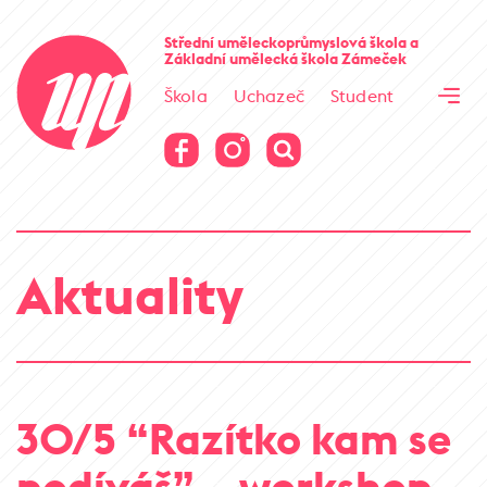
Cesta kamene
Střední uměleckoprůmyslová škola
a
Základní umělecká škola
Zámeček
Virtuální prohlídka
Škola
Uchazeč
Student
Cesta kamene
Virtuální prohlídka
Aktuality
30/5 “Razítko kam se
podíváš” – workshop