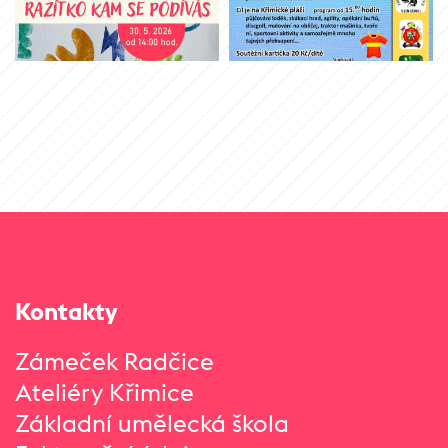
Kontakty
Zámeček Radčice
Ateliéry Křimice
Základní umělecká škola