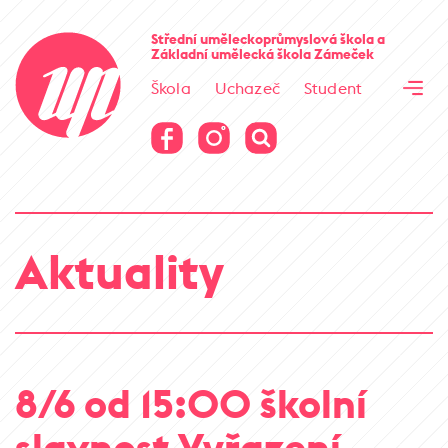
Cesta kamene
Střední uměleckoprůmyslová škola
a
Základní umělecká škola
Zámeček
Virtuální prohlídka
Škola
Uchazeč
Student
Cesta kamene
Virtuální prohlídka
Aktuality
8/6 od 15:00 školní
slavnost Vyřazení