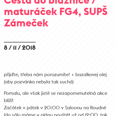
maturáček FG4, SUPŠ
Zámeček
8 / 11 / 2018
přijďte, třeba nám porozumíte! + bazalkovej olej
(aby pozvánka nebyla tak suchá)
Pomalu, ale však jistě se nezapomenutelná akce
blíží!
Začátek v pátek v 20:00 v Saloonu na Roudné
(do sálu máme v plánu pouštět už od 19:00, tak