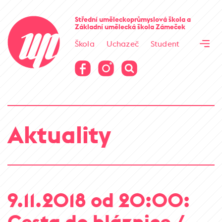
Cesta kamene
Střední uměleckoprůmyslová škola
a
Základní umělecká škola
Zámeček
Virtuální prohlídka
Škola
Uchazeč
Student
Cesta kamene
Virtuální prohlídka
Aktuality
9.11.2018 od 20:00:
Cesta do bláznice /