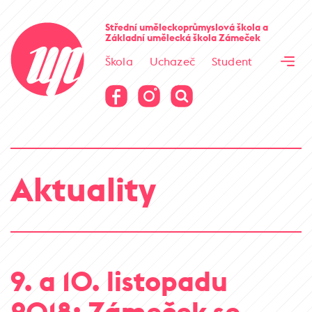
Cesta kamene
Střední uměleckoprůmyslová škola
a
Základní umělecká škola
Zámeček
Virtuální prohlídka
Škola
Uchazeč
Student
Cesta kamene
Virtuální prohlídka
Aktuality
9. a 10. listopadu
2018: Zámeček se