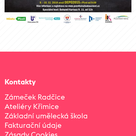
Kontakty
Zámeček Radčice
Ateliéry Křimice
Základní umělecká škola
Fakturační údaje
Zásady Cookies