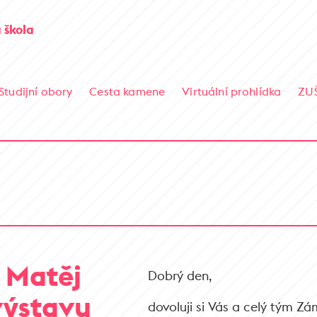
 škola
Studijní obory
Cesta kamene
Virtuální prohlídka
ZU
y Matěj
Dobrý den,
výstavu
dovoluji si Vás a celý tým 