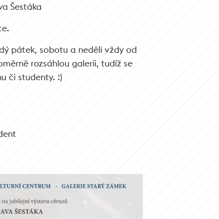
va Šestáka
ce.
dý pátek, sobotu a neděli vždy od
měrně rozsáhlou galerii, tudíž se
u či studenty. :)
dent