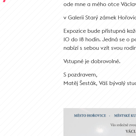
ode mne a mého otce Václa
v Galerii Starý zámek Hořovi
Expozice bude přístupná kaž
10 do 18 hodin. Jedná se o po
nabízí s sebou vzít svou rodin
Vstupné je dobrovolné.
S pozdravem,
Matěj Šesták, Váš bývalý stu