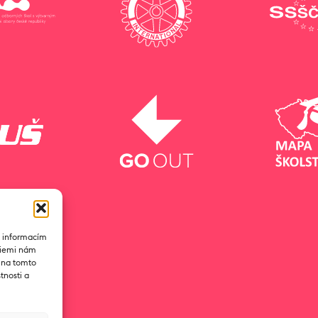
k informacím
ogiemi nám
D na tomto
tnosti a