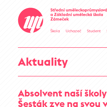
Střední uměleckoprůmyslová
a Základní umělecká škola
Zámeček
Škola
Uchazeč
Student
Aktuality
Absolvent naší škol
Šesták zve na svou 