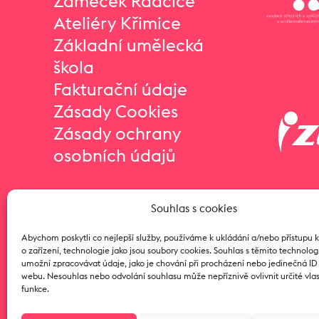
Zámeček Radčice
Ateliéry Křimice
Základní umělecká
škola
Fakturační údaje
Zásady Cookies
Zásady ochrany
osobních údajů
Souhlas s cookies
Abychom poskytli co nejlepší služby, používáme k ukládání a/nebo přístupu 
o zařízení, technologie jako jsou soubory cookies. Souhlas s těmito technol
umožní zpracovávat údaje, jako je chování při procházení nebo jedinečná I
webu. Nesouhlas nebo odvolání souhlasu může nepříznivě ovlivnit určité vlas
funkce.