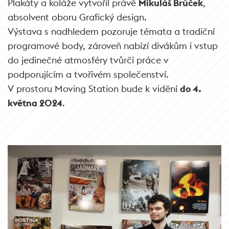
Plakáty a koláže vytvořil právě
Mikuláš Brůček
,
absolvent oboru Grafický design.
Výstava s nadhledem pozoruje témata a tradiční
programové body, zároveň nabízí divákům i vstup
do jedinečné atmosféry tvůrčí práce v
podporujícím a tvořivém společenství.
V prostoru Moving Station bude k vidění
do 4.
května 2024
.