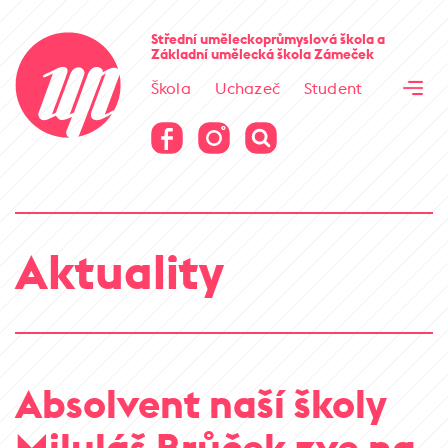
Cesta kamene
Střední uměleckoprůmyslová škola
a
Základní umělecká škola
Zámeček
Virtuální prohlídka
Škola
Uchazeč
Student
Cesta kamene
Virtuální prohlídka
Aktuality
Absolvent naší školy
Miluláš Brůček zve na