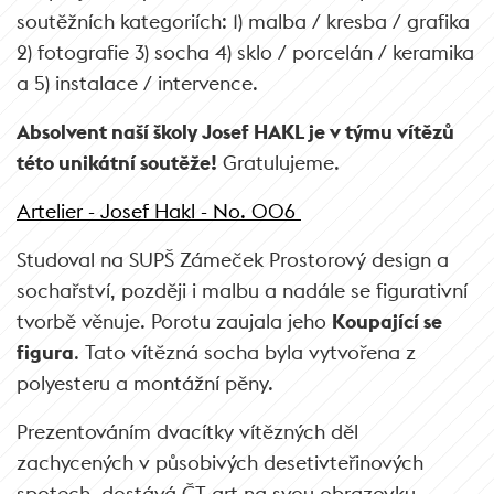
soutěžních kategoriích: 1) malba / kresba / grafika
2) fotografie 3) socha 4) sklo / porcelán / keramika
a 5) instalace / intervence.
Absolvent naší školy Josef HAKL je v týmu vítězů
této unikátní soutěže!
Gratulujeme.
Artelier - Josef Hakl - No. 006
Studoval na SUPŠ Zámeček Prostorový design a
sochařství, později i malbu a nadále se figurativní
tvorbě věnuje. Porotu zaujala jeho
Koupající se
figura
. Tato vítězná socha byla vytvořena z
polyesteru a montážní pěny.
Prezentováním dvacítky vítězných děl
zachycených v působivých desetivteřinových
spotech, dostává ČT art na svou obrazovku