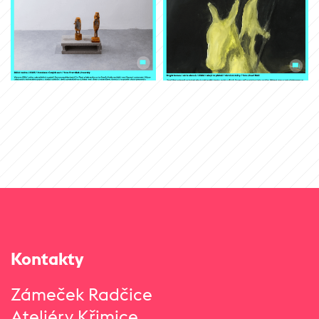
Kontakty
Zámeček Radčice
Ateliéry Křimice