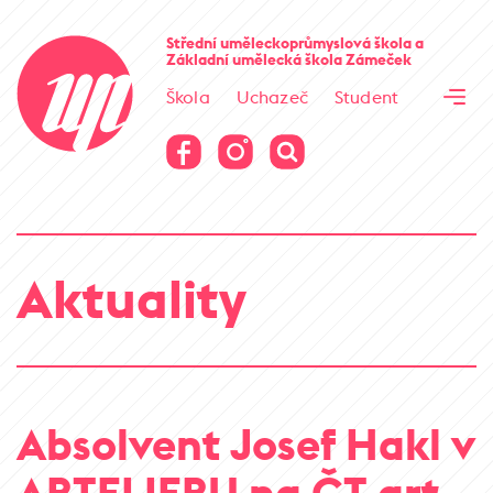
Cesta kamene
Střední uměleckoprůmyslová škola
a
Základní umělecká škola
Zámeček
Virtuální prohlídka
Škola
Uchazeč
Student
Cesta kamene
Virtuální prohlídka
Aktuality
Absolvent Josef Hakl v
ARTELIERU na ČT art