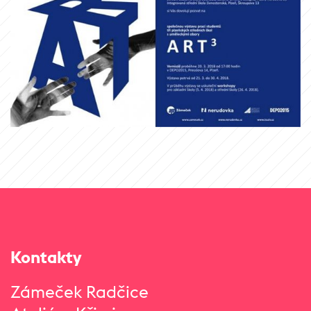
Kontakty
Zámeček Radčice