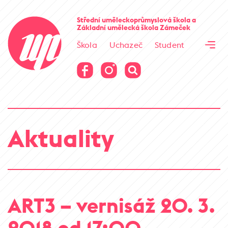
Cesta kamene
Střední uměleckoprůmyslová škola
a
Základní umělecká škola
Zámeček
Virtuální prohlídka
Škola
Uchazeč
Student
Cesta kamene
Virtuální prohlídka
Aktuality
ART3 – vernisáž 20. 3.
2018 od 17:00