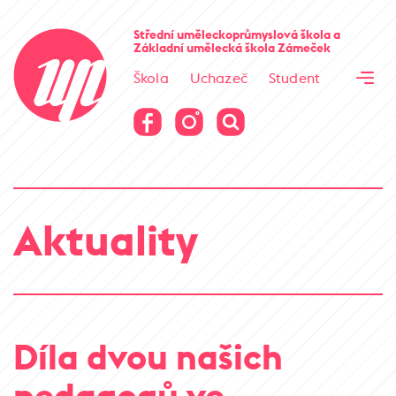
Cesta kamene
Střední uměleckoprůmyslová škola
a
Základní umělecká škola
Zámeček
Virtuální prohlídka
Škola
Uchazeč
Student
Cesta kamene
Virtuální prohlídka
Aktuality
Díla dvou našich
pedagogů ve