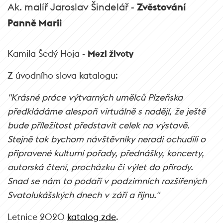
Ak. malíř Jaroslav Šindelář -
Zvěstování
Panně Marii
Kamila Šedý Hoja -
Mezi životy
Z úvodního slova katalogu:
"Krásné práce výtvarných umělců Plzeňska
předkládáme alespoň virtuálně s nadějí, že ještě
bude příležitost představit celek na výstavě.
Stejně tak bychom návštěvníky neradi ochudili o
připravené kulturní pořady, přednášky, koncerty,
autorská čtení, procházku či výlet do přírody.
Snad se nám to podaří v podzimních rozšířených
Svatolukášských dnech v září a říjnu."
Letnice 2020
katalog zde
.