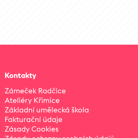
Kontakty
Zámeček Radčice
Ateliéry Křimice
Základní umělecká škola
Fakturační údaje
Zásady Cookies