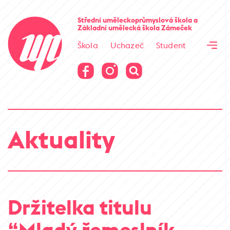
Cesta kamene
Střední uměleckoprůmyslová škola
a
Základní umělecká škola
Zámeček
Virtuální prohlídka
Škola
Uchazeč
Student
Cesta kamene
Virtuální prohlídka
Aktuality
Držitelka titulu
“Mladý řemeslník