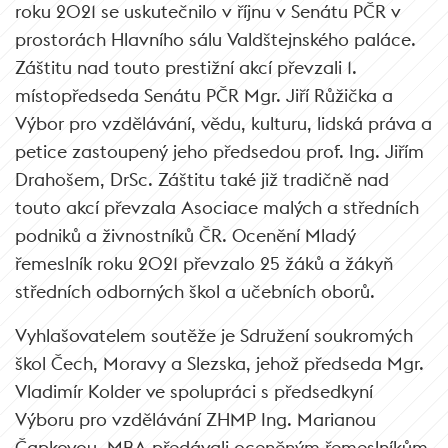
roku 2021 se uskutečnilo v říjnu v Senátu PČR v
prostorách Hlavního sálu Valdštejnského paláce.
Záštitu nad touto prestižní akcí převzali 1.
místopředseda Senátu PČR Mgr. Jiří Růžička a
Výbor pro vzdělávání, vědu, kulturu, lidská práva a
petice zastoupený jeho předsedou prof. Ing. Jiřím
Drahošem, DrSc. Záštitu také již tradičně nad
touto akcí převzala Asociace malých a středních
podniků a živnostníků ČR. Ocenění Mladý
řemeslník roku 2021 převzalo 25 žáků a žákyň
středních odborných škol a učebních oborů.
Vyhlašovatelem soutěže je Sdružení soukromých
škol Čech, Moravy a Slezska, jehož předseda Mgr.
Vladimír Kolder ve spolupráci s předsedkyní
Výboru pro vzdělávání ZHMP Ing. Marianou
Čapkovou, MBA předávali oceněným řemeslníkům