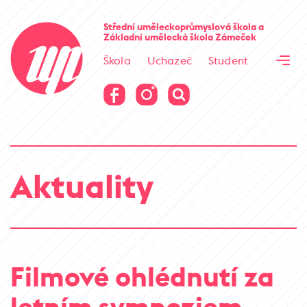
Cesta kamene
Střední uměleckoprůmyslová škola
a
Základní umělecká škola
Zámeček
Virtuální prohlídka
Škola
Uchazeč
Student
Cesta kamene
Virtuální prohlídka
Aktuality
Filmové ohlédnutí za
letním sympoziem