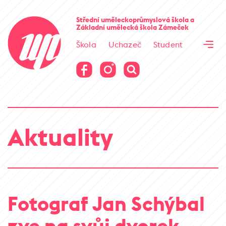
Cesta kamene
Střední uměleckoprůmyslová škola
a
Základní umělecká škola
Zámeček
Virtuální prohlídka
Škola
Uchazeč
Student
Cesta kamene
Virtuální prohlídka
Aktuality
Fotograf Jan Schýbal
zve na svůj dvorek