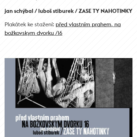
jan schýbal /
luboš stiburek / ZASE TY NAHOTINKY
Plakátek ke stažení:
před vlastním prahem,
na
božkovskym dvorku /16