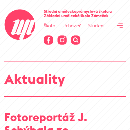
Cesta kamene
Střední uměleckoprůmyslová škola
a
Základní umělecká škola
Zámeček
Virtuální prohlídka
Škola
Uchazeč
Student
Cesta kamene
Virtuální prohlídka
Aktuality
Fotoreportáž J.
Schýbala ze