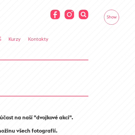
Show
Š
Kurzy
Kontakty
účast na naší "dvojkové akci".
ožinu všech fotografií.