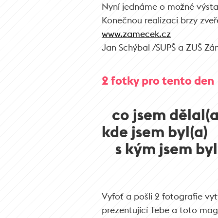
Nyní jednáme o možné výsta
Konečnou realizaci brzy zveř
www.zamecek.cz
Jan Schýbal /SUPŠ a ZUŠ Zá
2 fotky pro tento den
co jsem dělal(a
kde jsem byl(a)
s kým jsem byl
Vyfoť a pošli 2 fotografie vy
prezentující Tebe a toto ma