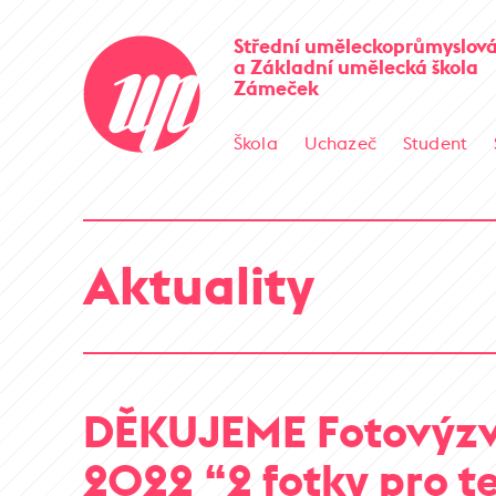
Střední uměleckoprůmyslová
a Základní umělecká škola
Zámeček
Škola
Uchazeč
Student
Aktuality
DĚKUJEME Fotovýzva
2022 “2 fotky pro t