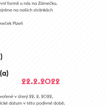
vní formě u nás na Zámečku.
ejníme na našich stránkách
meček Plzeň
)
(a)
22.2.2022
tvořené v úterý 22. 2. 2022,
gické datum v této podivné době.