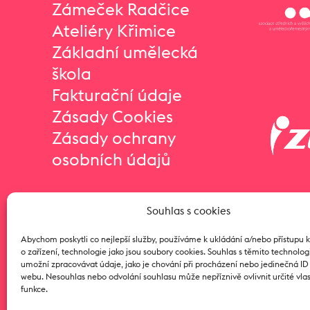
Zámeček Radčice
Ateliéry Křimice
Základní umělecká
škola
Fakturační údaje
Zásady Cookies
Zásady ochrany
osobních údajů
Souhlas s cookies
Abychom poskytli co nejlepší služby, používáme k ukládání a/nebo přístupu 
o zařízení, technologie jako jsou soubory cookies. Souhlas s těmito technol
umožní zpracovávat údaje, jako je chování při procházení nebo jedinečná I
webu. Nesouhlas nebo odvolání souhlasu může nepříznivě ovlivnit určité vlas
funkce.