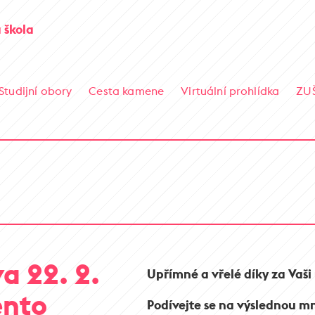
 škola
Studijní obory
Cesta kamene
Virtuální prohlídka
ZU
 22. 2.
Upřímné a vřelé díky za Vaši 
ento
Podívejte se na výslednou mn