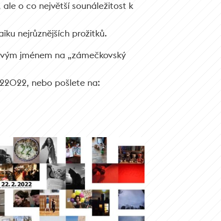
ale o co největší sounáležitost k
u nejrůznějších prožitků.
e svým jménem na „zámečkovský
222022, nebo pošlete na: