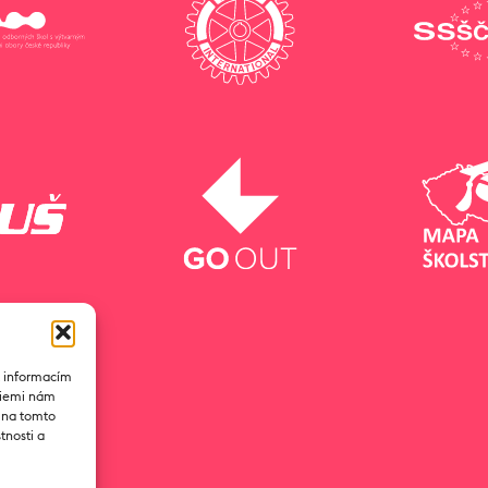
k informacím
ogiemi nám
D na tomto
tnosti a