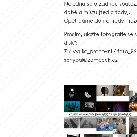
Nejedná se o žádnou soutěž, 
době a místu [teď a tady].
Opět dáme dohromady mozaik
Prosím, uložte fotografie s
disk“:
Z / vyuka_pracovni / foto_2
schybal@zamecek.cz