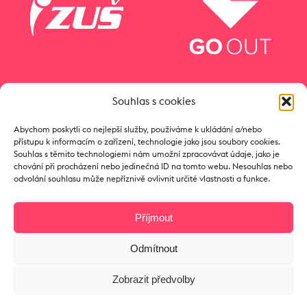
Souhlas s cookies
Abychom poskytli co nejlepší služby, používáme k ukládání a/nebo
přístupu k informacím o zařízení, technologie jako jsou soubory cookies.
Souhlas s těmito technologiemi nám umožní zpracovávat údaje, jako je
chování při procházení nebo jedinečná ID na tomto webu. Nesouhlas nebo
odvolání souhlasu může nepříznivě ovlivnit určité vlastnosti a funkce.
Příjmout
Odmítnout
Copyright © 2017 Zámeček
Zobrazit předvolby