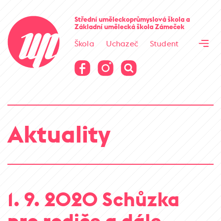
Cesta kamene
Střední uměleckoprůmyslová škola
a
Základní umělecká škola
Zámeček
Virtuální prohlídka
Škola
Uchazeč
Student
Cesta kamene
Virtuální prohlídka
Aktuality
1. 9. 2020 Schůzka
pro rodiče a dále