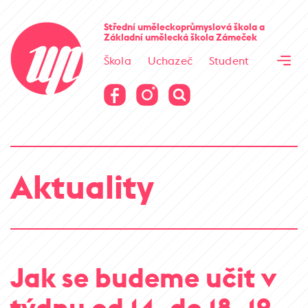
Cesta kamene
Střední uměleckoprůmyslová škola
a
Základní umělecká škola
Zámeček
Virtuální prohlídka
Škola
Uchazeč
Student
Cesta kamene
Virtuální prohlídka
Aktuality
Jak se budeme učit v
týdnu od 14. do 18. 12.