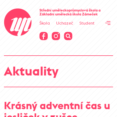
Cesta kamene
Střední uměleckoprůmyslová škola
a
Základní umělecká škola
Zámeček
Virtuální prohlídka
Škola
Uchazeč
Student
Cesta kamene
Virtuální prohlídka
Aktuality
Krásný adventní čas u
jesliček v zušce