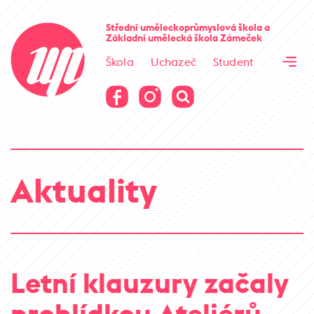
Cesta kamene
Střední uměleckoprůmyslová škola
a
Základní umělecká škola
Zámeček
Virtuální prohlídka
Škola
Uchazeč
Student
Cesta kamene
Virtuální prohlídka
Aktuality
Letní klauzury začaly
prohlídkou Ateliérů