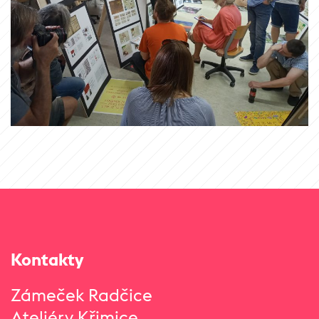
Kontakty
Zámeček Radčice
Ateliéry Křimice