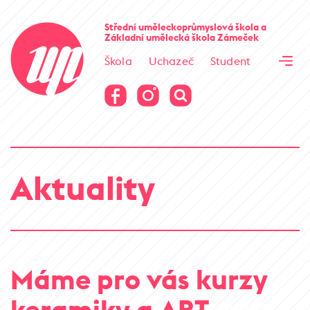
Cesta kamene
Střední uměleckoprůmyslová škola
a
Základní umělecká škola
Zámeček
Virtuální prohlídka
Škola
Uchazeč
Student
Cesta kamene
Virtuální prohlídka
Aktuality
Máme pro vás kurzy
keramiky a ART