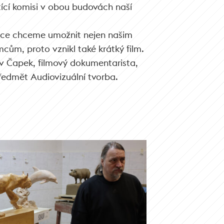
otící komisi v obou budovách naší
áce chceme umožnit nejen našim
cům, proto vznikl také krátký film.
v Čapek, filmový dokumentarista,
předmět Audiovizuální tvorba.