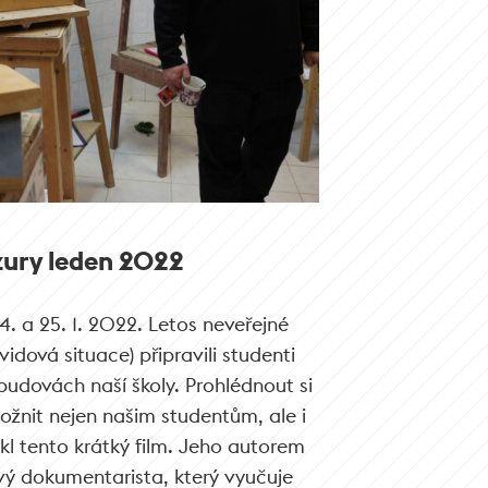
zury leden 2022
24. a 25. 1. 2022. Letos neveřejné
vidová situace) připravili studenti
budovách naší školy. Prohlédnout si
nit nejen našim studentům, ale i
l tento krátký film. Jeho autorem
vý dokumentarista, který vyučuje