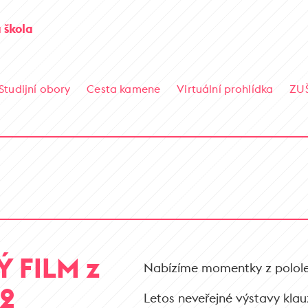
 škola
Studijní obory
Cesta kamene
Virtuální prohlídka
ZU
 FILM z
Nabízíme momentky z pololet
22
Letos neveřejné výstavy klau