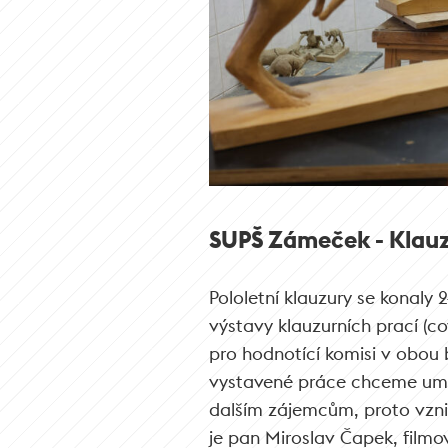
SUPŠ Zámeček - Klau
Pololetní klauzury se konaly 
výstavy klauzurních prací (co
pro hodnotící komisi v obou 
vystavené práce chceme umož
dalším zájemcům, proto vznik
je pan Miroslav Čapek, filmo