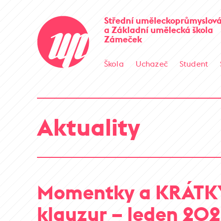
Střední uměleckoprůmyslová
a Základní umělecká škola
Zámeček
Škola
Uchazeč
Student
Aktuality
Momentky a KRÁTKÝ
klauzur – leden 20