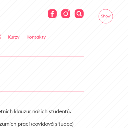
Show
Š
Kurzy
Kontakty
ních klauzur našich studentů.
zurních prací (covidová situace)