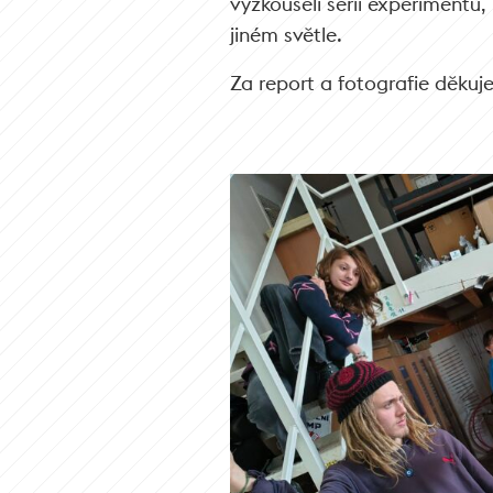
vyzkoušeli sérii experimentů,
jiném světle.
Za report a fotografie děkuj