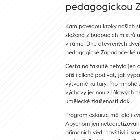
pedagogickou 
Kam povedou kroky našich s
složená z budoucích mistrů 
v rámci Dne otevřených dveř
pedagogické Západočeské uni
Cesta na fakultě nebyla jen 
přišli cíleně podívat, jak vy
výtvarné kultury. Pro mnohé 
výchovy jednou z lákavých c
umělecké zkušenosti dál.
Program exkurze měl ale i sv
Abychom jen neteoretizovali 
přírodních věd, navštívili jsm