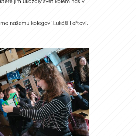
 které jim ukázaly svět kolem nás v
eme našemu kolegovi Lukáši Feřtovi.