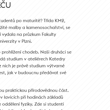
ZČU
tudentů po maturitě? Třída KM2,
užité malby a kamenosochařství, se
í vydala na průzkum Fakulty
verzity v Plzni.
o prohlížení chodeb. Naši druháci se
padá studium v ateliérech Katedry
z nich je právě studium výtvarné
est, jak v budoucnu předávat své
ou praktickou přírodovědnou část.
v lavicích při hodinách základů
e oddělení fyziky. Zde si studenti