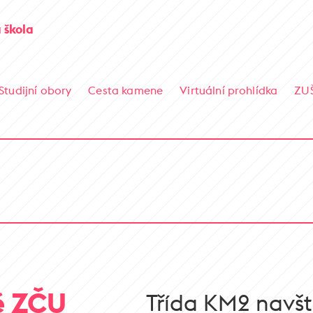
 škola
Studijní obory
Cesta kamene
Virtuální prohlídka
ZU
ě ZČU
Třída KM2 navští