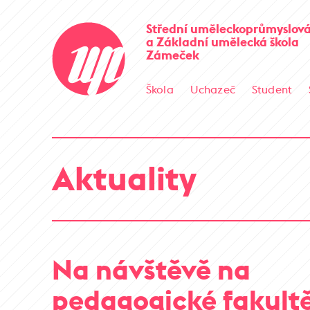
Střední uměleckoprůmyslová
a Základní umělecká škola
Zámeček
Škola
Uchazeč
Student
Aktuality
Na návštěvě na
pedagogické fakult