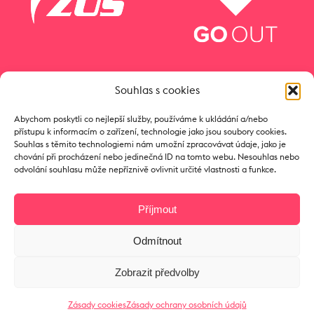
Souhlas s cookies
Abychom poskytli co nejlepší služby, používáme k ukládání a/nebo
přístupu k informacím o zařízení, technologie jako jsou soubory cookies.
Souhlas s těmito technologiemi nám umožní zpracovávat údaje, jako je
chování při procházení nebo jedinečná ID na tomto webu. Nesouhlas nebo
odvolání souhlasu může nepříznivě ovlivnit určité vlastnosti a funkce.
Příjmout
Odmítnout
Copyright © 2017 Zámeček
Zobrazit předvolby
Zásady cookies
Zásady ochrany osobních údajů