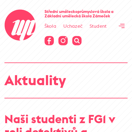
Cesta kamene
Střední uměleckoprůmyslová škola
a
Základní umělecká škola
Zámeček
Virtuální prohlídka
Škola
Uchazeč
Student
Cesta kamene
Virtuální prohlídka
Aktuality
Naši studenti z FG1 v
roli detektivů a