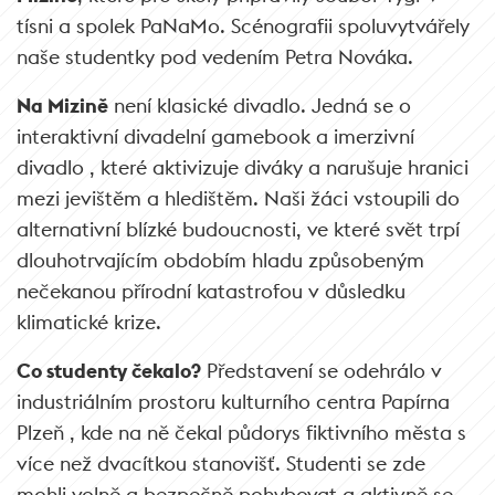
tísni a spolek PaNaMo. Scénografii spoluvytvářely
naše studentky pod vedením Petra Nováka.
Na Mizině
není klasické divadlo. Jedná se o
interaktivní divadelní gamebook a imerzivní
divadlo , které aktivizuje diváky a narušuje hranici
mezi jevištěm a hledištěm. Naši žáci vstoupili do
alternativní blízké budoucnosti, ve které svět trpí
dlouhotrvajícím obdobím hladu způsobeným
nečekanou přírodní katastrofou v důsledku
klimatické krize.
Co studenty čekalo?
Představení se odehrálo v
industriálním prostoru kulturního centra Papírna
Plzeň , kde na ně čekal půdorys fiktivního města s
více než dvacítkou stanovišť. Studenti se zde
mohli volně a bezpečně pohybovat a aktivně se