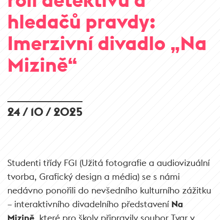
hledačů pravdy:
Imerzivní divadlo „Na
Mizině“
24 / 10 / 2025
Studenti třídy FG1 (Užitá fotografie a audiovizuální
tvorba, Grafický design a média) se s námi
nedávno ponořili do nevšedního kulturního zážitku
– interaktivního divadelního představení
Na
Mizině
, které pro školy připravily soubor Tygr v