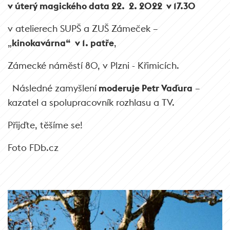
v úterý magického data 22. 2. 2022 v 17.30
v atelierech SUPŠ a ZUŠ Zámeček –
„
kinokavárna“ v 1. patře
,
Zámecké náměstí 80, v Plzni - Křimicích.
Následné zamyšlení
moderuje Petr Vaďura
–
kazatel a spolupracovník rozhlasu a TV.
Přijďte, těšíme se!
Foto FDb.cz