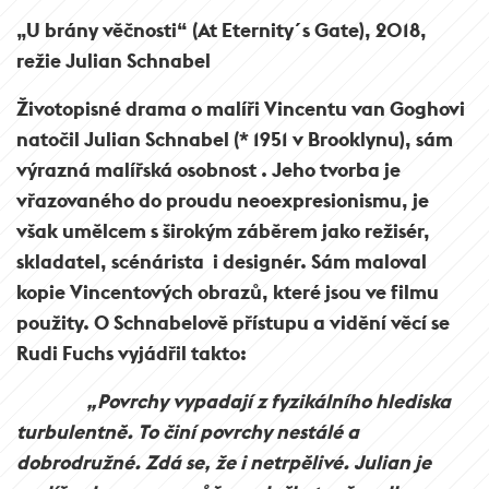
„U brány věčnosti“ (At Eternity´s Gate), 2018,
režie Julian Schnabel
Životopisné drama o malíři
Vincentu van Goghovi
natočil Julian Schnabel (* 1951 v Brooklynu), sám
výrazná malířská osobnost . Jeho tvorba je
vřazovaného do proudu neoexpresionismu, je
však umělcem s širokým záběrem jako režisér,
skladatel, scénárista i designér. Sám maloval
kopie Vincentových obrazů, které jsou ve filmu
použity. O Schnabelově přístupu a vidění věcí se
Rudi Fuchs vyjádřil takto:
„Povrchy vypadají z fyzikálního hlediska
turbulentně. To činí povrchy nestálé a
dobrodružné. Zdá se, že i netrpělivé. Julian je