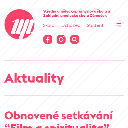
Cesta kamene
Střední uměleckoprůmyslová škola
a
Základní umělecká škola
Zámeček
Virtuální prohlídka
Škola
Uchazeč
Student
Cesta kamene
Virtuální prohlídka
Aktuality
Obnovené setkávání
“Film a spiritualita” –