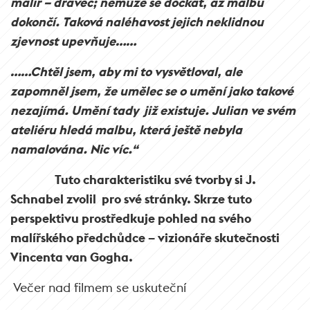
malíř – dravec; nemůže se dočkat, až malbu
dokončí. Taková naléhavost jejich neklidnou
zjevnost upevňuje……
……Chtěl jsem, aby mi to vysvětloval, ale
zapomněl jsem, že umělec se o umění jako takové
nezajímá. Umění tady již existuje. Julian ve svém
ateliéru hledá malbu, která ještě nebyla
namalována. Nic víc.“
Tuto charakteristiku své tvorby si J.
Schnabel zvolil pro své stránky. Skrze tuto
perspektivu prostředkuje pohled na svého
malířského předchůdce – vizionáře skutečnosti
Vincenta van Gogha.
Večer nad filmem se uskuteční