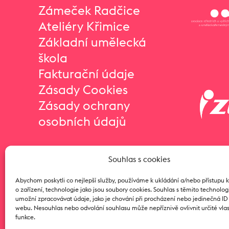
Zámeček Radčice
Ateliéry Křimice
Základní umělecká
škola
Fakturační údaje
Zásady Cookies
Zásady ochrany
osobních údajů
Souhlas s cookies
Abychom poskytli co nejlepší služby, používáme k ukládání a/nebo přístupu 
o zařízení, technologie jako jsou soubory cookies. Souhlas s těmito technol
umožní zpracovávat údaje, jako je chování při procházení nebo jedinečná I
webu. Nesouhlas nebo odvolání souhlasu může nepříznivě ovlivnit určité vlas
funkce.