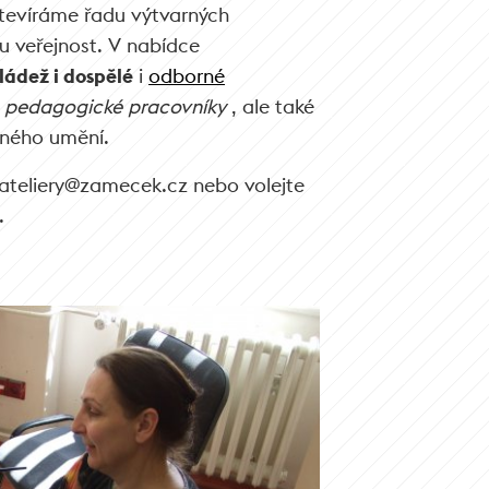
otevíráme řadu výtvarných
u veřejnost. V nabídce
ládež i dospělé
i
odborné
o
pedagogické pracovníky
, ale také
rného umění.
 ateliery@zamecek.cz nebo volejte
.