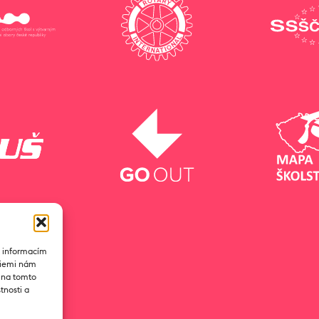
k informacím
ogiemi nám
D na tomto
tnosti a