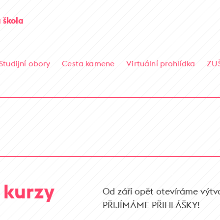
 škola
Studijní obory
Cesta kamene
Virtuální prohlídka
ZU
 kurzy
Od září opět otevíráme výtva
PŘIJÍMÁME PŘIHLÁŠKY!