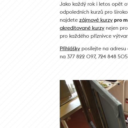
Jako každý rok i letos opět 
odpoledních kurzů pro široko
najdete
zájmové kurzy
pro m
akreditované kurzy
nejen pr
pro každého příznivce výtva
Přihlášky
posílejte na adresu
na 377 822 097, 724 848 505