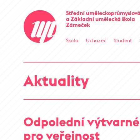
Střední uměleckoprůmyslová
a Základní umělecká škola
Zámeček
Škola
Uchazeč
Student
Aktuality
Odpolední výtvarné
pro veřejnost