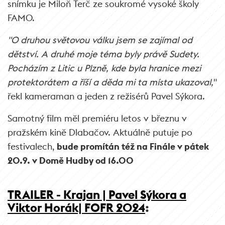
snímku je Miloň Terč ze soukromé vysoké školy
FAMO.
"O druhou světovou válku jsem se zajímal od
dětství. A druhé moje téma byly právě Sudety.
Pocházím z Litic u Plzně, kde byla hranice mezi
protektorátem a říší a děda mi ta místa ukazoval,
"
řekl kameraman a jeden z režisérů Pavel Sýkora.
Samotný film měl premiéru letos v březnu v
pražském kině Dlabačov. Aktuálně putuje po
festivalech,
bude promítán též na Finále v pátek
20.9. v Domě Hudby od 16.00
TRAILER - Krajan | Pavel Sýkora a
Viktor Horák| FOFR 2024
: