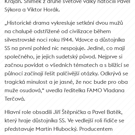
Krajan. Snímek z druhé světové války natočili Pavel
Sýkora a Viktor Horák.
„Historické drama vykresluje setkání dvou mužů
na chalupě odstřižené od civilizace během
silvestrovské noci roku 1944. Vdovce a důstojníka
SS na první pohled nic nespojuje. Jediné, co mají
společného, je jejich sudetský původ. Nejprve si
začnou povídat o všedních tématech a s blížící se
půlnocí začínají řešit palčivější otázky. Odkrývá se
tragická minulost a je jasné, že noc bude pro oba
muže osudová,“ uvedla ředitelka FAMO Vladana
Terčová.
Hlavní role obsadili Jiří Štěpnička a Pavel Batěk,
který hraje důstojníka SS. Ve vedlejší roli řidiče se
představuje Martin Hlubocký. Producentem