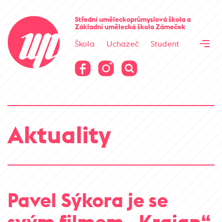
Cesta kamene
Střední uměleckoprůmyslová škola
a
Základní umělecká škola
Zámeček
Virtuální prohlídka
Škola
Uchazeč
Student
Cesta kamene
Virtuální prohlídka
Aktuality
Pavel Sýkora je se
svým filmem „Krajan“