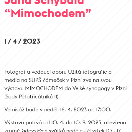
“Mimochodem”
1 / 4 / 2023
Fotograf a vedoucí oboru Užitá fotografie a
média na SUPŠ Zámeček v Plzni zve na svou
výstavu MIMOCHODEM do Velké synagogy v Plzni
(Sady Pětatřicátníků 11).
Vernisáž bude v neděli 16. 4. 2023 od 17:00.
Výstava potrvá od 10. 4. do 10. 9. 2023, otevřeno
kromě židovských svátků neděle - čtvrtek 10 - 17