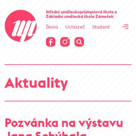
Cesta kamene
Střední uměleckoprůmyslová škola
a
Základní umělecká škola
Zámeček
Virtuální prohlídka
Škola
Uchazeč
Student
Cesta kamene
Virtuální prohlídka
Aktuality
Pozvánka na výstavu
Jana Schýbala