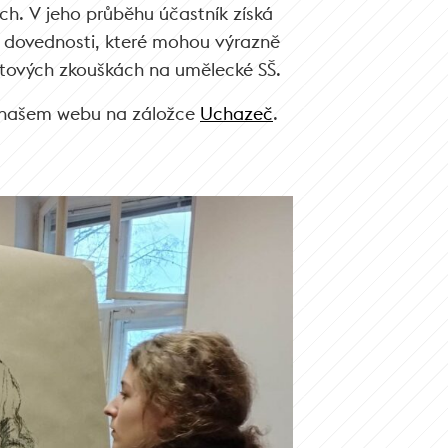
h. V jeho průběhu účastník získá
a dovednosti, které mohou výrazně
ntových zkouškách na umělecké SŠ.
a našem webu na záložce
Uchazeč
.