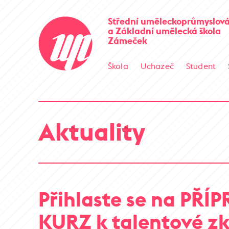
Střední uměleckoprůmyslová
a Základní umělecká škola
Zámeček
Škola
Uchazeč
Student
Aktuality
Přihlaste se na PŘÍ
KURZ k talentové z