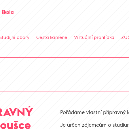
 škola
Studijní obory
Cesta kamene
Virtuální prohlídka
ZU
PRAVNÝ
Pořádáme vlastní přípravný k
koušce
Je určen zájemcům o studiu