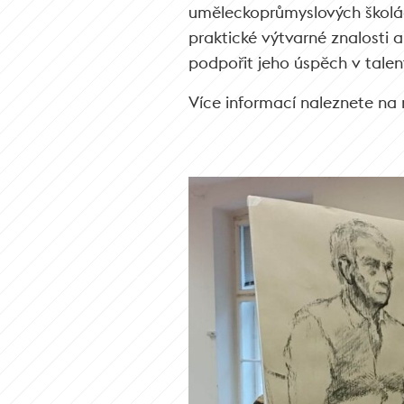
uměleckoprůmyslových školác
praktické výtvarné znalosti 
podpořit jeho úspěch v tale
Více informací naleznete n