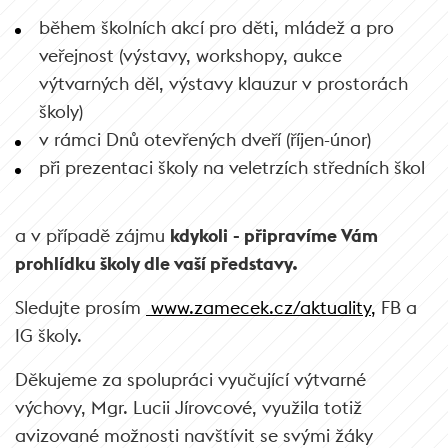
během školních akcí pro děti, mládež a pro
veřejnost (výstavy, workshopy, aukce
výtvarných děl, výstavy klauzur v prostorách
školy)
v rámci Dnů otevřených dveří (říjen-únor)
při prezentaci školy na veletrzích středních škol
a v případě zájmu
kdykoli
- připravíme Vám
prohlídku školy dle vaší představy.
Sledujte prosím
www.zamecek.cz/aktuality,
FB a
IG školy.
Děkujeme za spolupráci vyučující výtvarné
výchovy, Mgr. Lucii Jírovcové, využila totiž
avizované možnosti navštívit se svými žáky