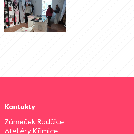
Kontakty
Zámeček Radčice
Ateliéry Křimice