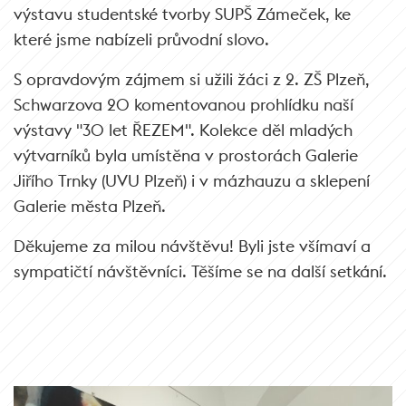
výstavu studentské tvorby SUPŠ Zámeček, ke
které jsme nabízeli průvodní slovo.
S opravdovým zájmem si užili žáci z 2. ZŠ Plzeň,
Schwarzova 20 komentovanou prohlídku naší
výstavy "30 let ŘEZEM". Kolekce děl mladých
výtvarníků byla umístěna v prostorách Galerie
Jiřího Trnky (UVU Plzeň) i v mázhauzu a sklepení
Galerie města Plzeň.
Děkujeme za milou návštěvu! Byli jste všímaví a
sympatičtí návštěvníci. Těšíme se na další setkání.