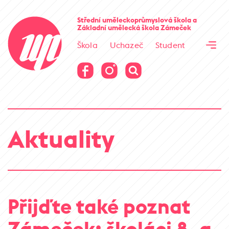
Cesta kamene
Střední uměleckoprůmyslová škola
a
Základní umělecká škola
Zámeček
Virtuální prohlídka
Škola
Uchazeč
Student
Cesta kamene
Virtuální prohlídka
Aktuality
Přijďte také poznat
Zámeček: školáci 8. a