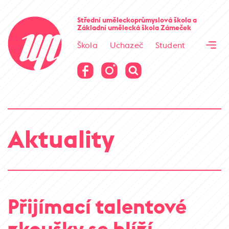
Cesta kamene
Střední uměleckoprůmyslová škola
a
Základní umělecká škola
Zámeček
Virtuální prohlídka
Škola
Uchazeč
Student
Cesta kamene
Virtuální prohlídka
Aktuality
Přijímací talentové
zkoušky se blíží