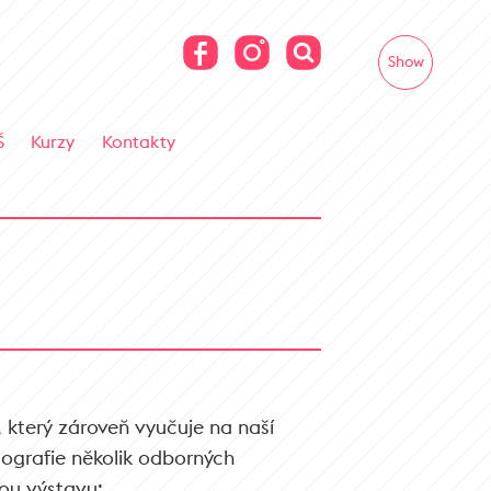
Show
Š
Kurzy
Kontakty
 který zároveň vyučuje na naší
tografie několik odborných
ou výstavu: