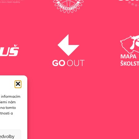
k informacím
ogiemi nám
D na tomto
tnosti a
ředvolby