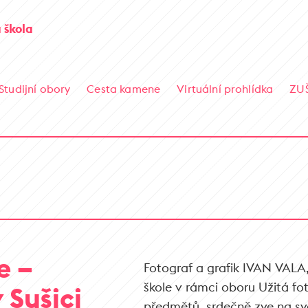
 škola
Studijní obory
Cesta kamene
Virtuální prohlídka
ZU
e –
Fotograf a grafik IVAN VALA,
škole v rámci oboru Užitá fo
 Sušici
předmětů, srdečně zve na sv