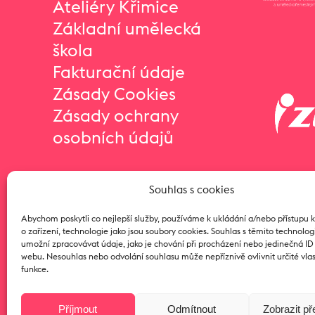
Ateliéry Křimice
Základní umělecká
škola
Fakturační údaje
Zásady Cookies
Zásady ochrany
osobních údajů
Souhlas s cookies
Abychom poskytli co nejlepší služby, používáme k ukládání a/nebo přístupu 
o zařízení, technologie jako jsou soubory cookies. Souhlas s těmito technol
umožní zpracovávat údaje, jako je chování při procházení nebo jedinečná I
webu. Nesouhlas nebo odvolání souhlasu může nepříznivě ovlivnit určité vlas
funkce.
Příjmout
Odmítnout
Zobrazit p