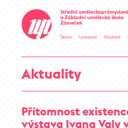
Střední uměleckoprůmyslová
a Základní umělecká škola
Zámeček
Škola
Uchazeč
Student
Aktuality
Přítomnost existenc
výstava Ivana Valy v