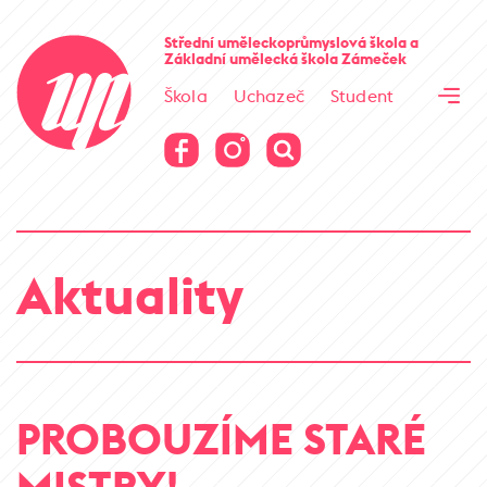
Cesta kamene
Střední uměleckoprůmyslová škola
a
Základní umělecká škola
Zámeček
Virtuální prohlídka
Škola
Uchazeč
Student
Cesta kamene
Virtuální prohlídka
Aktuality
PROBOUZÍME STARÉ
MISTRY!