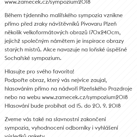
www.zamecek.cz/sympozium2018
Během týdenního malířského sympozia vznikne
přímo před zraky návštěvníků Pivovaru Plzeň
několik velkoformátových obrazů 170x240cm,
jejichž společným námětem je inspirace obrazy
starých mistrů. Akce navazuje na loňské úspěšné
Sochařské sympozium.
Hlasujte pro svého favorita!
Podpořte obraz, který vás nejvíce zaujal,
hlasováním přímo na nádvoří Plzeňského Prazdroje
nebo na webu www.zamecek.cz/sympozium2018
Hlasování bude probíhat od 15. do 20. 9. 2018
Zveme vás také na slavnostní zakončení
sympozia, vyhodnocení odborníky i vyhlášení
výsledků ankety.