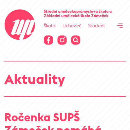
Cesta kamene
Střední uměleckoprůmyslová škola
a
Základní umělecká škola
Zámeček
Virtuální prohlídka
Škola
Uchazeč
Student
Cesta kamene
Virtuální prohlídka
Aktuality
Ročenka SUPŠ
Zámeček pomáhá